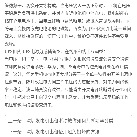
管稳频器、切换开关等构成。当电压键入一切正常时，ups将在电压
平稳后为负荷供电系统，并对内嵌锂电池组电池充电，将电磁能存
储在充电电池中；当电压终断（紧急断电）或键入常见故障时，ups
将马上变换内嵌充电电池的电磁能，再次为用220伏交流电流一瞬间
载入，以维持负荷的一切正常工作中，维护负荷硬件软件不会受到
毁坏。
UPS租赁
-UPS电源分成储备型、在线形和线上互动型：
当电压一切正常时，电压根据切换开关根据沟通交流旁通安全通道
立即向负荷供电系统，华为手机UPS电源中的逆变电源处在终止情
况。这时，华为手机UPS电源大部分等于一个单一特性的开关电源电
压调节器。除开改进电力网工作电压的力度起伏外，对电力网的頻
率不稳定、波型崎变沒有改进。只能当主开关电源终断或小于170伏
时，电瓶才会马上向逆变电源供电系统，并为负荷出示平稳的工作
电压和頻率的波形交流电。
上一条：
深圳发电机出租浙动教你如何判断功率分类
下一条：
深圳发电机出租使用避免损坏的方法